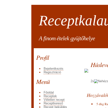
Receptkala
A finom ételek gyüjtőhelye
Profil
Húslev
Bejelentkezés
Regisztráció
Menü
2x
Főoldal
Hozzávaló
Receptek
Véletlen recept
Receptkereső
5 dkg R
Recept beküldés