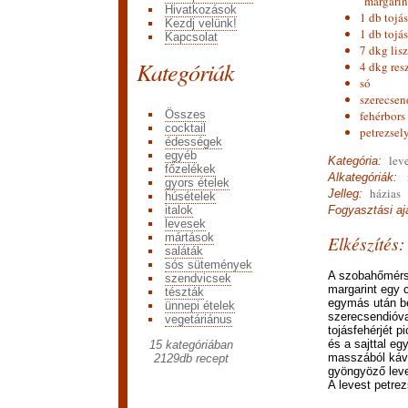
margarin
Hivatkozások
1 db tojá
Kezdj velünk!
1 db tojás
Kapcsolat
7 dkg lisz
Kategóriák
4 dkg res
só
szerecsen
Összes
fehérbors
cocktail
petrezse
édességek
egyéb
leve
Kategória:
főzelékek
n
Alkategóriák:
gyors ételek
házias
Jelleg:
húsételek
italok
Fogyasztási ajá
levesek
mártások
Elkészítés:
saláták
sós sütemények
A szobahőmér
szendvicsek
margarint egy 
tészták
egymás után be
ünnepi ételek
szerecsendióva
vegetáriánus
tojásfehérjét p
és a sajttal eg
15 kategóriában
masszából kávé
2129
db recept
gyöngyöző leve
A levest petre