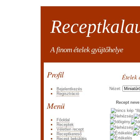
Receptkala
A finom ételek gyüjtőhelye
Profil
Ételek 
Nézet:
Bejelentkezés
Regisztráció
Menü
Recept nev
"R
Főoldal
Receptek
Véletlen recept
Receptkereső
Recept beküldés