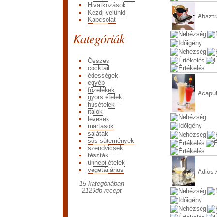
Hivatkozások
Kezdj velünk!
Absztr
Kapcsolat
Kategóriák
Összes
cocktail
édességek
egyéb
főzelékek
Acapul
gyors ételek
húsételek
italok
levesek
mártások
saláták
sós sütemények
szendvicsek
tészták
ünnepi ételek
vegetáriánus
Adios 
15 kategóriában
2129
db recept