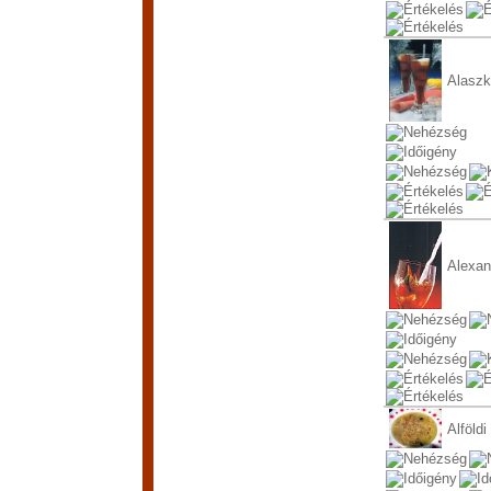
Alaszk
Alexan
Alföldi