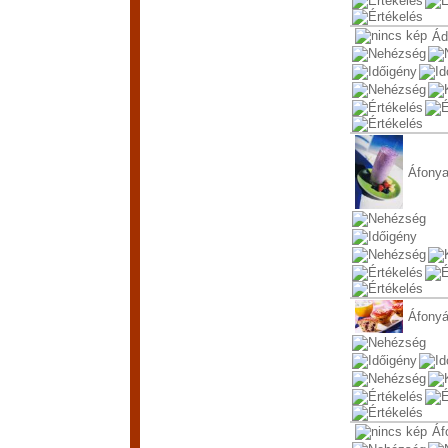
Ád
Áfonya
Áfonyá
Áf