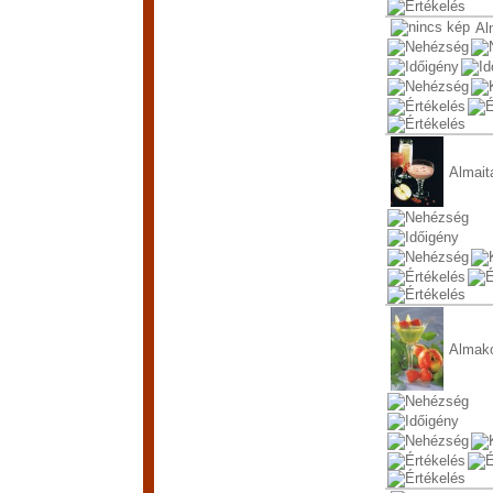
Al
Almait
Almako