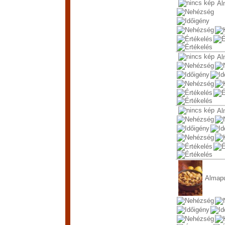
Al
Al
Al
Almapu