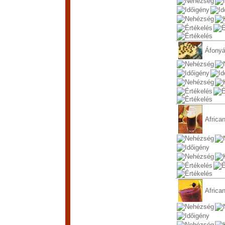
Áfonyá
Africa
Africa