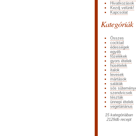
Hivatkozások
Kezdj velünk!
Kapcsolat
Kategóriák
Összes
cocktail
édességek
egyéb
főzelékek
gyors ételek
húsételek
italok
levesek
mártások
saláták
sós sütemény
szendvicsek
tészták
ünnepi ételek
vegetáriánus
15 kategóriában
2129
db recept