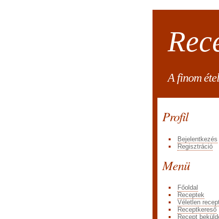
Rec
A finom éte
Profil
Bejelentkezés
Regisztráció
Menü
Főoldal
Receptek
Véletlen recep
Receptkereső
Recept beküld