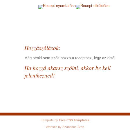
Recept nyomtatása
Recept elküldése
Hozzászólások:
Még senki sem szólt hozzá a recepthez, légy az első!
Ha hozzá akarsz szólni, akkor be kell
jelentkezned!
Template by
Free CSS Templates
Website by Szabados Áron