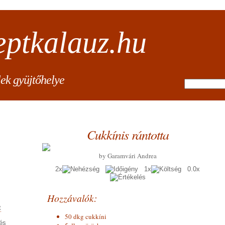
eptkalauz.hu
lek gyüjtőhelye
Cukkínis rántotta
by Garamvári Andrea
2x
1x
0.0x
Hozzávalók:
t
50 dkg cukkíni
és