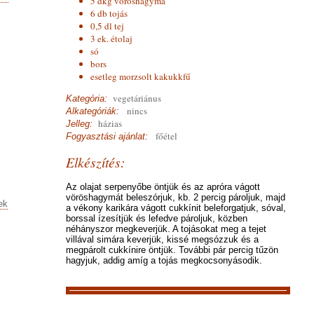
5 dkg vöröshagyma
6 db tojás
0,5 dl tej
3 ek. étolaj
só
bors
esetleg morzsolt kakukkfű
vegetáriánus
Kategória:
nincs
Alkategóriák:
házias
Jelleg:
főétel
Fogyasztási ajánlat:
Elkészítés:
Az olajat serpenyőbe öntjük és az apróra vágott
vöröshagymát beleszórjuk, kb. 2 percig pároljuk, majd
ek
a vékony karikára vágott cukkínit beleforgatjuk, sóval,
borssal ízesítjük és lefedve pároljuk, közben
néhányszor megkeverjük. A tojásokat meg a tejet
villával simára keverjük, kissé megsózzuk és a
megpárolt cukkínire öntjük. További pár percig tűzön
hagyjuk, addig amíg a tojás megkocsonyásodik.