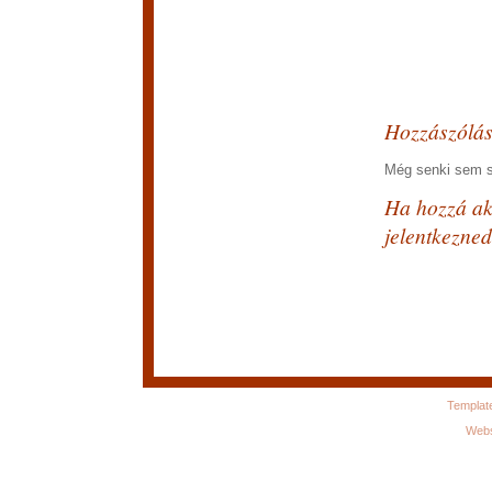
Hozzászólá
Még senki sem sz
Ha hozzá aka
jelentkezned
Templat
Webs