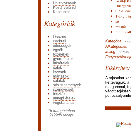
2 dkg R
Hivatkozások
margarin
Kezdj velünk!
0,5 dl en
Kapcsolat
1 dkg vá
Kategóriák
só
mustár
pici töröt
Összes
vege
cocktail
Kategória:
édességek
n
Alkategóriák:
egyéb
házias
Jelleg:
főzelékek
Fogyasztási ajá
gyors ételek
húsételek
Elkészítés:
italok
levesek
mártások
A tojásokat ke
saláták
kettévágjuk, a
sós sütemények
margarinnal, te
szendvicsek
vágott tojásfe
tészták
petrezselyemlev
ünnepi ételek
vegetáriánus
15 kategóriában
2129
db recept
Recep