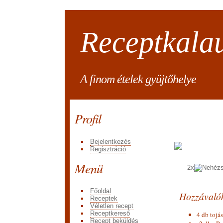
Receptkala
A finom ételek gyüjtőhelye
Profil
Bejelentkezés
Regisztráció
Menü
2x
Főoldal
Hozzávaló
Receptek
Véletlen recept
Receptkereső
4 db tojás
Recept beküldés