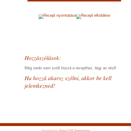
Recept nyomtatása
Recept elküldése
Hozzászólások:
Még senki sem szólt hozzá a recepthez, légy az első!
Ha hozzá akarsz szólni, akkor be kell
jelentkezned!
Template by
Free CSS Templates