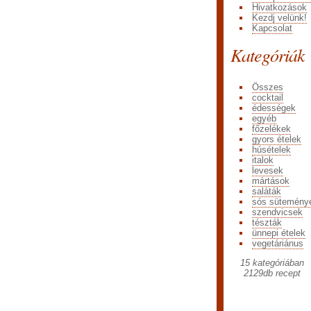
Hivatkozások
Kezdj velünk!
Kapcsolat
Kategóriák
Összes
cocktail
édességek
egyéb
főzelékek
gyors ételek
húsételek
italok
levesek
mártások
saláták
sós sütemény
szendvicsek
tészták
ünnepi ételek
vegetáriánus
15 kategóriában
2129
db recept