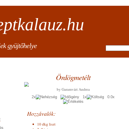
eptkalauz.hu
lek gyüjtőhelye
Ördögmetélt
by Garamvári Andrea
2x
1x
0.0x
Hozzávalók:
t
10 dkg liszt
és