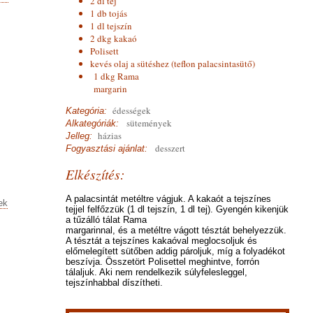
2 dl tej
1 db tojás
1 dl tejszín
2 dkg kakaó
Polisett
kevés olaj a sütéshez (teflon palacsintasütő)
1 dkg Rama
margarin
édességek
Kategória:
sütemények
Alkategóriák:
házias
Jelleg:
desszert
Fogyasztási ajánlat:
Elkészítés:
A palacsintát metéltre vágjuk. A kakaót a tejszínes
ek
tejjel felfőzzük (1 dl tejszín, 1 dl tej). Gyengén kikenjük
a tűzálló tálat Rama
margarinnal, és a metéltre vágott tésztát behelyezzük.
A tésztát a tejszínes kakaóval meglocsoljuk és
előmelegített sütőben addig pároljuk, míg a folyadékot
beszívja. Összetört Polisettel meghintve, forrón
tálaljuk. Aki nem rendelkezik súlyfelesleggel,
tejszínhabbal díszítheti.