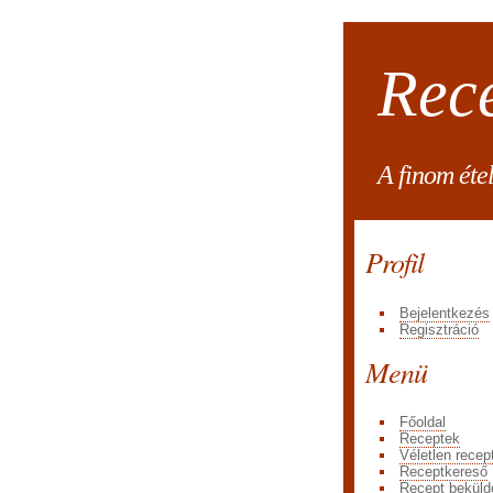
Rec
A finom éte
Profil
Bejelentkezés
Regisztráció
Menü
Főoldal
Receptek
Véletlen recep
Receptkereső
Recept beküld