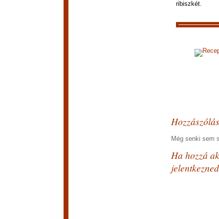
ribiszkét.
Recep
Hozzászólá
Még senki sem sz
Ha hozzá aka
jelentkezned