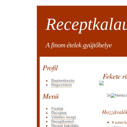
Receptkala
A finom ételek gyüjtőhelye
Profil
Fekete r
Bejelentkezés
Regisztráció
Menü
3x
Főoldal
Hozzávaló
Receptek
Véletlen recept
Receptkereső
8 szelet 
Recept beküldés