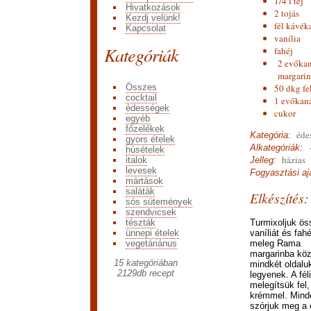
1/4 l tej
Hivatkozások
2 tojás
Kezdj velünk!
fél kávék
Kapcsolat
vanília
Kategóriák
fahéj
2 evőka
margarin
Összes
50 dkg fe
cocktail
1 evőkaná
édességek
cukor
egyéb
főzelékek
édes
Kategória:
gyors ételek
e
Alkategóriák:
húsételek
házias
italok
Jelleg:
levesek
Fogyasztási ajá
mártások
saláták
Elkészítés:
sós sütemények
szendvicsek
tészták
Turmixoljuk öss
ünnepi ételek
vaníliát és fah
vegetáriánus
meleg Rama
margarinba köz
15 kategóriában
mindkét oldalu
2129
db recept
legyenek. A fél
melegítsük fel,
krémmel. Minde
szórjuk meg a c