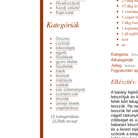
25 dkg b
Hivatkozások
15 dkg le
Kezdj velünk!
1 vörösh
Kapcsolat
1 csipet 
Kategóriák
2 dkg lisz
1 tojássár
1 dl tejföl
Összes
ecet
cocktail
só
édességek
egyéb
leve
Kategória:
főzelékek
n
Alkategóriák:
gyors ételek
házias
Jelleg:
húsételek
Fogyasztási ajá
italok
levesek
Elkészítés:
mártások
saláták
sós sütemények
A bárány fejérő
szendvicsek
letisztítjuk és 
tészták
fehér bőrt leka
ünnepi ételek
tesszük. Ha na
vegetáriánus
tesszük fel ve
vágott tárkonyl
15 kategóriában
zöldséget és a 
2129
db recept
habarást készít
és a levest toj
szórunk a tetej