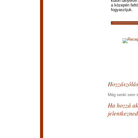
külön tányéron 
a közepén feltö
fogyasztjuk.
Recep
Hozzászólá
Még senki sem sz
Ha hozzá aka
jelentkezned