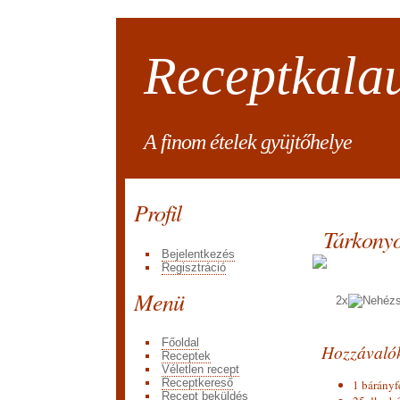
Receptkala
A finom ételek gyüjtőhelye
Profil
Tárkonyo
Bejelentkezés
Regisztráció
Menü
2x
Főoldal
Hozzávaló
Receptek
Véletlen recept
Receptkereső
1 bárányf
Recept beküldés