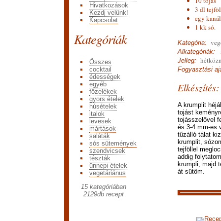
10 tojás
Hivatkozások
3 dl tejföl
Kezdj velünk!
egy kanál
Kapcsolat
1 kk só.
Kategóriák
vege
Kategória:
n
Alkategóriák:
hétközn
Jelleg:
Összes
cocktail
Fogyasztási ajá
édességek
egyéb
Elkészítés:
főzelékek
gyors ételek
A krumplit héj
húsételek
tojást kemény
italok
tojásszelővel 
levesek
és 3-4 mm-es 
mártások
tűzálló tálat k
saláták
krumplit, sózom
sós sütemények
tejföllel megl
szendvicsek
addig folytatom
tészták
krumpli, majd t
ünnepi ételek
át sütöm.
vegetáriánus
15 kategóriában
2129
db recept
Recep