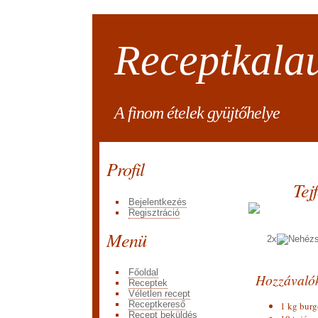
Receptkala
A finom ételek gyüjtőhelye
Profil
Tej
Bejelentkezés
Regisztráció
Menü
2x
Főoldal
Hozzávaló
Receptek
Véletlen recept
Receptkereső
1 kg bur
Recept beküldés