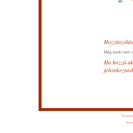
Hozzászólá
Még senki sem sz
Ha hozzá aka
jelentkezned
Templat
Webs