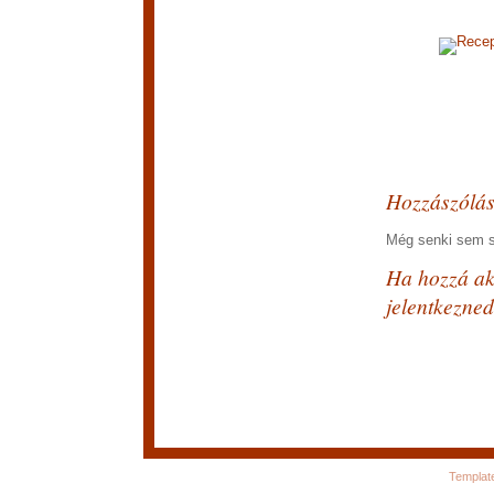
Recep
Hozzászólá
Még senki sem sz
Ha hozzá aka
jelentkezned
Templat