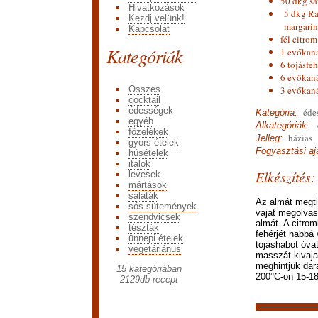
50 dkg s
Hivatkozások
5 dkg R
Kezdj velünk!
margarin
Kapcsolat
fél citrom
Kategóriák
1 evőkan
6 tojásfeh
6 evőkaná
Összes
3 evőkaná
cocktail
édességek
édes
Kategória:
egyéb
e
Alkategóriák:
főzelékek
házias
Jelleg:
gyors ételek
Fogyasztási ajá
húsételek
italok
Elkészítés:
levesek
mártások
saláták
Az almát megti
sós sütemények
vajat megolvasz
szendvicsek
almát. A citrom
tészták
fehérjét habbá 
ünnepi ételek
tojáshabot óva
vegetáriánus
masszát kivajaz
meghintjük dará
15 kategóriában
200°C-on 15-18 
2129
db recept