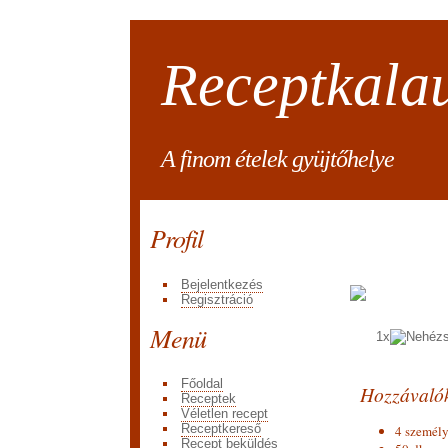
Receptkala
A finom ételek gyüjtőhelye
Profil
Bejelentkezés
Regisztráció
Menü
1x
Főoldal
Hozzávaló
Receptek
Véletlen recept
Receptkereső
4 személy
Recept beküldés