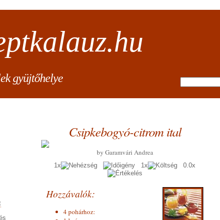
eptkalauz.hu
lek gyüjtőhelye
Csipkebogyó-citrom ital
by Garamvári Andrea
1x
1x
0.0x
Hozzávalók:
t
4 pohárhoz:
és