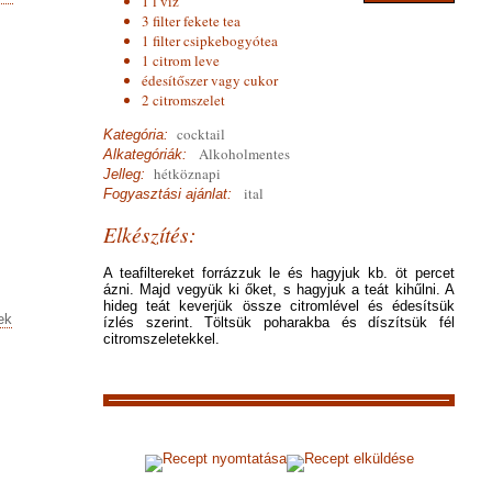
1 l víz
3 filter fekete tea
1 filter csipkebogyótea
1 citrom leve
édesítőszer vagy cukor
2 citromszelet
cocktail
Kategória:
Alkoholmentes
Alkategóriák:
hétköznapi
Jelleg:
ital
Fogyasztási ajánlat:
Elkészítés:
A teafiltereket forrázzuk le és hagyjuk kb. öt percet
ázni. Majd vegyük ki őket, s hagyjuk a teát kihűlni. A
hideg teát keverjük össze citromlével és édesítsük
ek
ízlés szerint. Töltsük poharakba és díszítsük fél
citromszeletekkel.
Recept nyomtatása
Recept elküldése