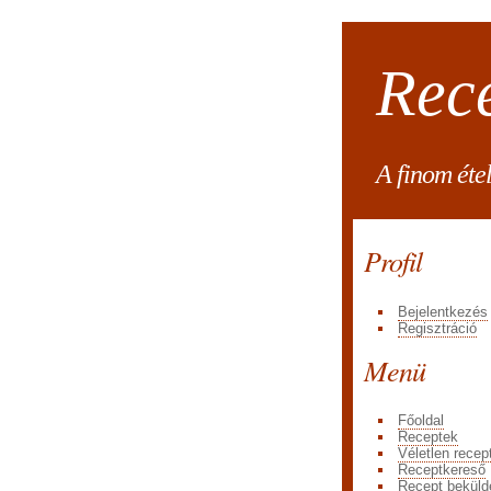
Rec
A finom éte
Profil
Bejelentkezés
Regisztráció
Menü
Főoldal
Receptek
Véletlen recep
Receptkereső
Recept beküld