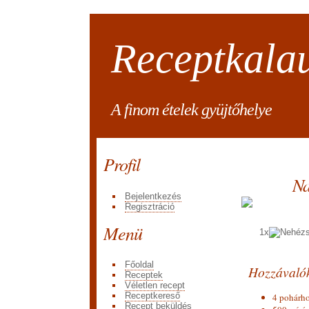
Receptkala
A finom ételek gyüjtőhelye
Profil
Na
Bejelentkezés
Regisztráció
Menü
1x
Főoldal
Hozzávaló
Receptek
Véletlen recept
Receptkereső
4 pohárh
Recept beküldés