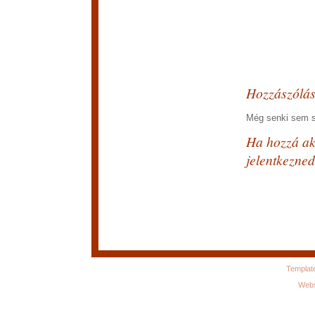
Hozzászólá
Még senki sem sz
Ha hozzá aka
jelentkezned
Templat
Webs