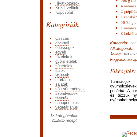
500 g író
Hivatkozások
4 narancs
Kezdj velünk!
2 grépfrút
Kapcsolat
1 zacskó 
Kategóriák
50-75 g c
1 narancs
8 koktélc
Összes
cock
cocktail
Kategória:
édességek
E
Alkategóriák:
egyéb
hétközn
Jelleg:
főzelékek
Fogyasztási ajá
gyors ételek
húsételek
Elkészítés:
italok
levesek
mártások
Turmixoljuk
saláták
gyümölcsleve
sós sütemények
pohárba. A nar
szendvicsek
és tűzzük nyá
tészták
nyársakat hely
ünnepi ételek
vegetáriánus
15 kategóriában
2129
db recept
Recep