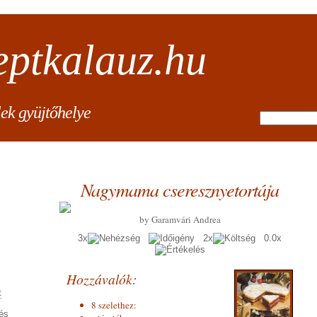
eptkalauz.hu
lek gyüjtőhelye
Nagymama cseresznyetortája
by Garamvári Andrea
3x
2x
0.0x
Hozzávalók:
t
8 szelethez:
és