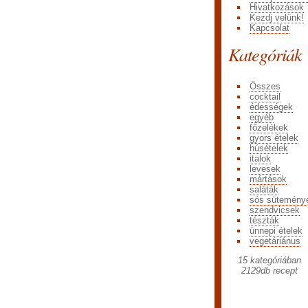
Hivatkozások
Kezdj velünk!
Kapcsolat
Kategóriák
Összes
cocktail
édességek
egyéb
főzelékek
gyors ételek
húsételek
italok
levesek
mártások
saláták
sós sütemény
szendvicsek
tészták
ünnepi ételek
vegetáriánus
15 kategóriában
2129
db recept