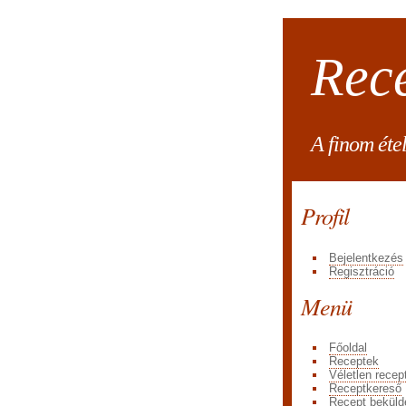
Rec
A finom éte
Profil
Bejelentkezés
Regisztráció
Menü
Főoldal
Receptek
Véletlen recep
Receptkereső
Recept beküld