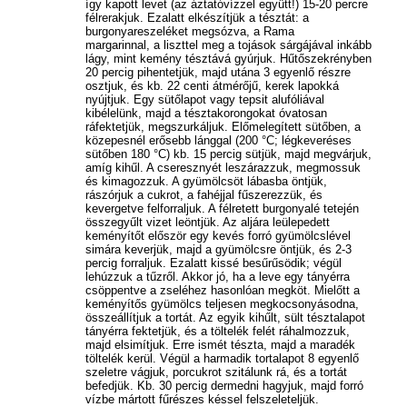
így kapott levet (az áztatóvízzel együtt!) 15-20 percre
félrerakjuk. Ezalatt elkészítjük a tésztát: a
burgonyareszeléket megsózva, a Rama
margarinnal, a liszttel meg a tojások sárgájával inkább
lágy, mint kemény tésztává gyúrjuk. Hűtőszekrényben
20 percig pihentetjük, majd utána 3 egyenlő részre
osztjuk, és kb. 22 centi átmérőjű, kerek lapokká
nyújtjuk. Egy sütőlapot vagy tepsit alufóliával
kibélelünk, majd a tésztakorongokat óvatosan
ráfektetjük, megszurkáljuk. Előmelegített sütőben, a
közepesnél erősebb lánggal (200 °C; légkeveréses
sütőben 180 °C) kb. 15 percig sütjük, majd megvárjuk,
amíg kihűl. A cseresznyét leszárazzuk, megmossuk
és kimagozzuk. A gyümölcsöt lábasba öntjük,
rászórjuk a cukrot, a fahéjjal fűszerezzük, és
kevergetve felforraljuk. A félretett burgonyalé tetején
összegyűlt vizet leöntjük. Az aljára leülepedett
keményítőt először egy kevés forró gyümölcslével
simára keverjük, majd a gyümölcsre öntjük, és 2-3
percig forraljuk. Ezalatt kissé besűrűsödik; végül
lehúzzuk a tűzről. Akkor jó, ha a leve egy tányérra
csöppentve a zseléhez hasonlóan megköt. Mielőtt a
keményítős gyümölcs teljesen megkocsonyásodna,
összeállítjuk a tortát. Az egyik kihűlt, sült tésztalapot
tányérra fektetjük, és a töltelék felét ráhalmozzuk,
majd elsimítjuk. Erre ismét tészta, majd a maradék
töltelék kerül. Végül a harmadik tortalapot 8 egyenlő
szeletre vágjuk, porcukrot szitálunk rá, és a tortát
befedjük. Kb. 30 percig dermedni hagyjuk, majd forró
vízbe mártott fűrészes késsel felszeleteljük.