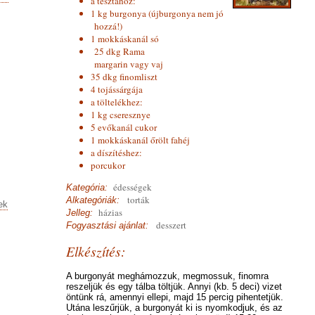
a tésztához:
1 kg burgonya (újburgonya nem jó
hozzá!)
1 mokkáskanál só
25 dkg Rama
margarin vagy vaj
35 dkg finomliszt
4 tojássárgája
a töltelékhez:
1 kg cseresznye
5 evőkanál cukor
1 mokkáskanál őrölt fahéj
a díszítéshez:
porcukor
édességek
Kategória:
torták
Alkategóriák:
ek
házias
Jelleg:
desszert
Fogyasztási ajánlat:
Elkészítés:
A burgonyát meghámozzuk, megmossuk, finomra
reszeljük és egy tálba töltjük. Annyi (kb. 5 deci) vizet
öntünk rá, amennyi ellepi, majd 15 percig pihentetjük.
Utána leszűrjük, a burgonyát ki is nyomkodjuk, és az