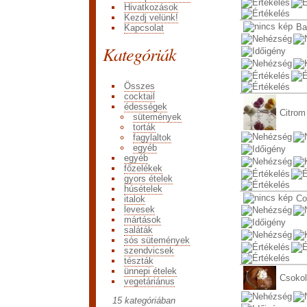
Hivatkozások
Kezdj velünk!
Ba
Kapcsolat
Kategóriák
Összes
cocktail
édességek
Citrom
sütemények
torták
fagylaltok
egyéb
egyéb
főzelékek
gyors ételek
húsételek
Co
italok
levesek
mártások
saláták
sós sütemények
szendvicsek
tészták
ünnepi ételek
Csokol
vegetáriánus
15 kategóriában