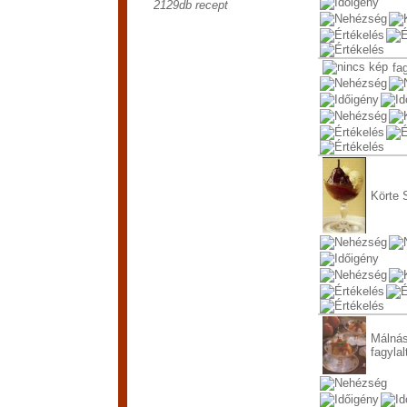
2129
db recept
fa
Körte 
Málnás
fagylal