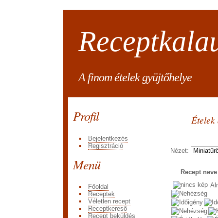
Receptkala
A finom ételek gyüjtőhelye
Profil
Ételek
Bejelentkezés
Regisztráció
Nézet:
Menü
Recept nev
Al
Főoldal
Receptek
Véletlen recept
Receptkereső
Recept beküldés