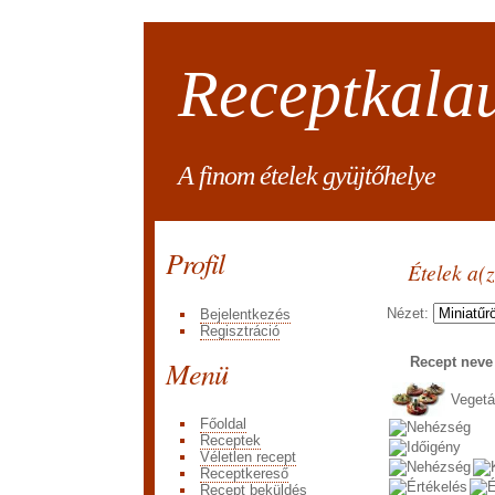
Receptkala
A finom ételek gyüjtőhelye
Profil
Ételek a(
Nézet:
Bejelentkezés
Regisztráció
Menü
Recept nev
Vegetá
Főoldal
Receptek
Véletlen recept
Receptkereső
Recept beküldés