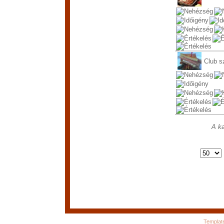
Club s
A ka
Templat