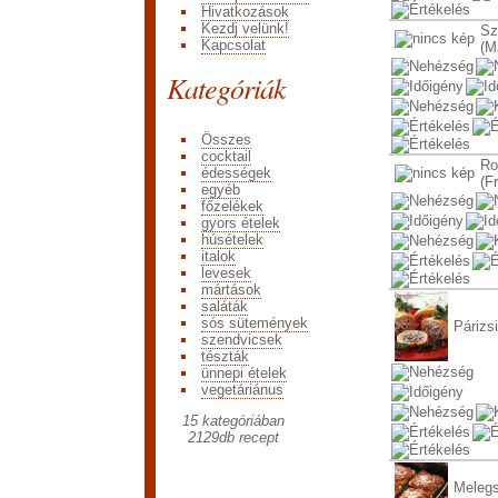
Hivatkozások
Kezdj velünk!
Sz
Kapcsolat
(M
Kategóriák
Összes
cocktail
Ro
édességek
(F
egyéb
főzelékek
gyors ételek
húsételek
italok
levesek
mártások
saláták
sós sütemények
Párizsi
szendvicsek
tészták
ünnepi ételek
vegetáriánus
15 kategóriában
2129
db recept
Meleg