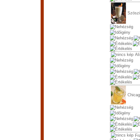
Szöszi
Al
Chicag
Fra