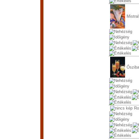
Mistral
Ősziba
Ro