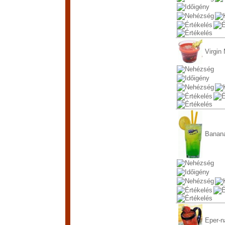
Virgin
Banan
Eper-n