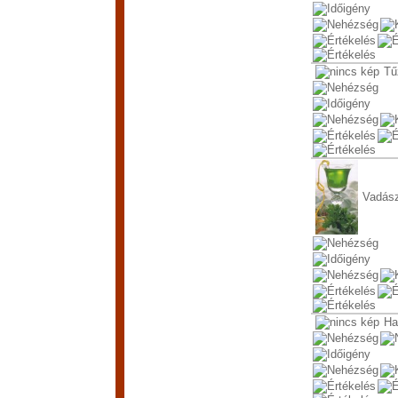
Tű
Vadász
Ha