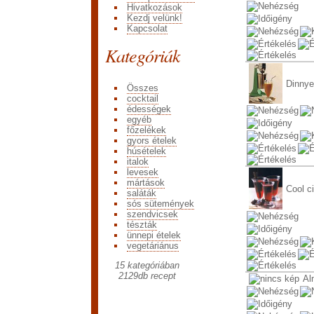
Hivatkozások
Kezdj velünk!
Kapcsolat
Kategóriák
Dinnye
Összes
cocktail
édességek
egyéb
főzelékek
gyors ételek
húsételek
italok
levesek
mártások
Cool c
saláták
sós sütemények
szendvicsek
tészták
ünnepi ételek
vegetáriánus
15 kategóriában
2129
db recept
Al