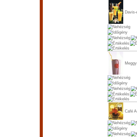
Davis-
Meggy
Café A