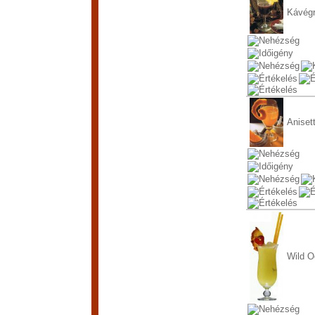
Kávég
Aniset
Wild 