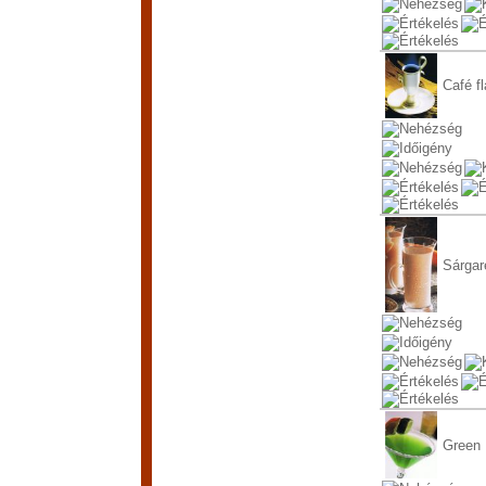
Café f
Sárgaré
Green