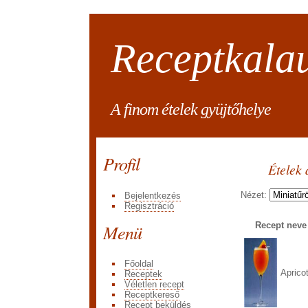
Receptkala
A finom ételek gyüjtőhelye
Profil
Ételek 
Nézet:
Bejelentkezés
Regisztráció
Menü
Recept nev
Főoldal
Aprico
Receptek
Véletlen recept
Receptkereső
Recept beküldés