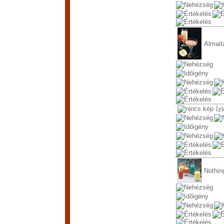
Almait
Íz
Nothin