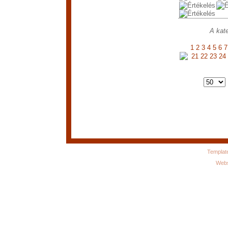
A kate
1
2
3
4
5
6
7
21
22
23
24
Templat
Webs