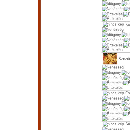
Kó
Szezá
Cs
Sü