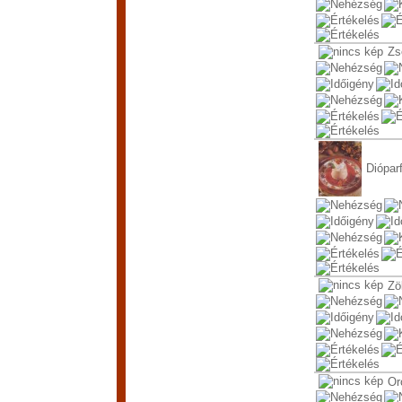
Zs
Diópar
Zö
Or