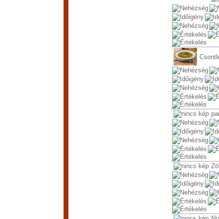
Csontl
par
Zö
Ni