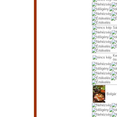
Sá
Ke
ös
Bolgár