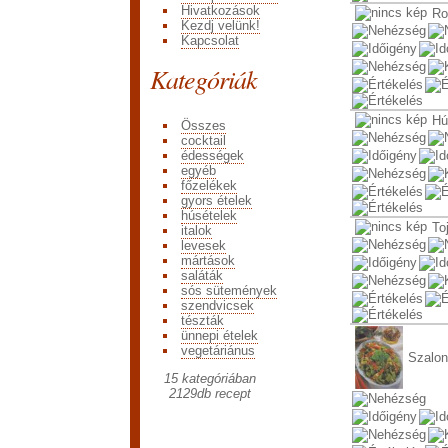
Hivatkozások
Ro
Kezdj velünk!
Kapcsolat
Kategóriák
Hú
Összes
cocktail
édességek
egyéb
főzelékek
gyors ételek
húsételek
To
italok
levesek
mártások
saláták
sós sütemények
szendvicsek
tészták
ünnepi ételek
vegetáriánus
Szalon
15 kategóriában
2129
db recept