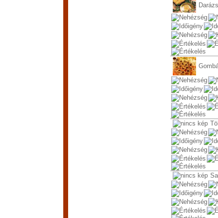
Darázs
Gombá
Tö
Sa