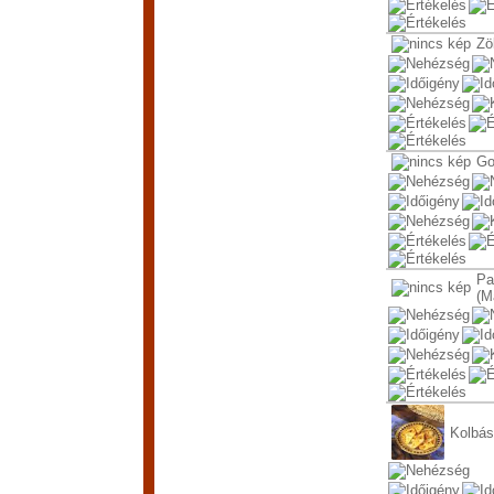
Zö
Go
Pa
(M
Kolbás