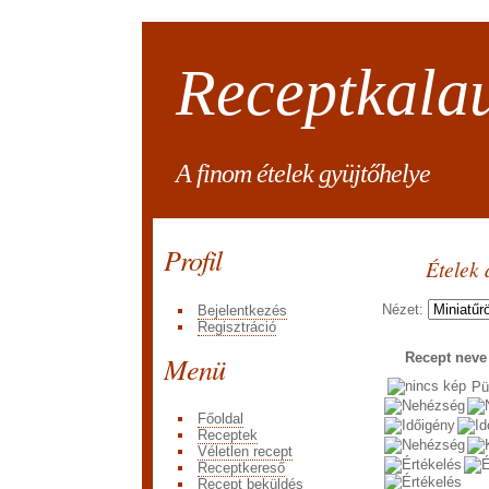
Receptkala
A finom ételek gyüjtőhelye
Profil
Ételek 
Nézet:
Bejelentkezés
Regisztráció
Menü
Recept nev
Pü
Főoldal
Receptek
Véletlen recept
Receptkereső
Recept beküldés