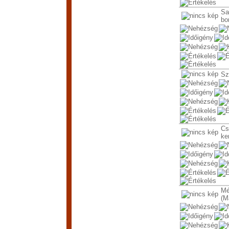
Sa
bo
Sz
Cs
ke
Mé
(M