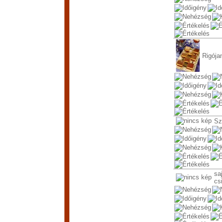
Rigója
Sz
sa
cs