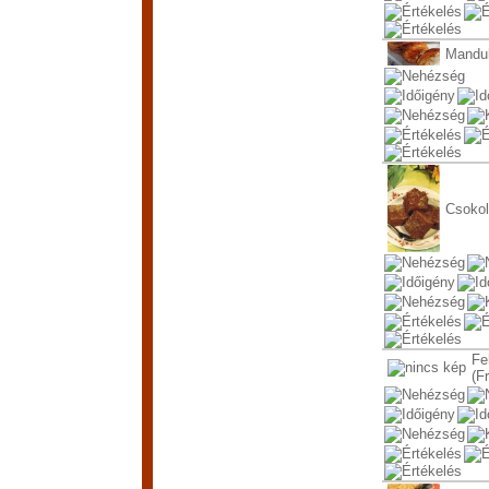
Mandul
Csoko
Fe
(F