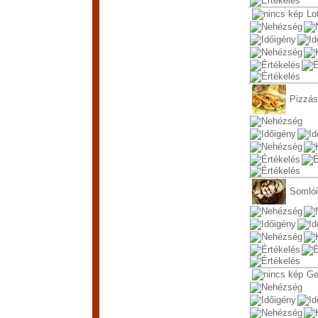
Lo
Pizzás
Somlói
Ge