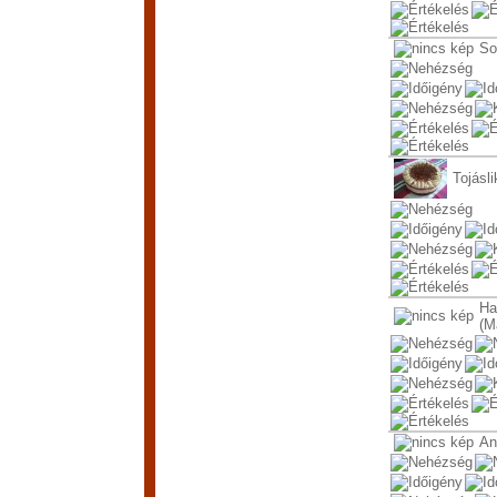
So
Tojásli
Ha
(M
An