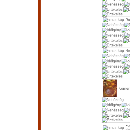
Ra
No
Kömény
Fe
al