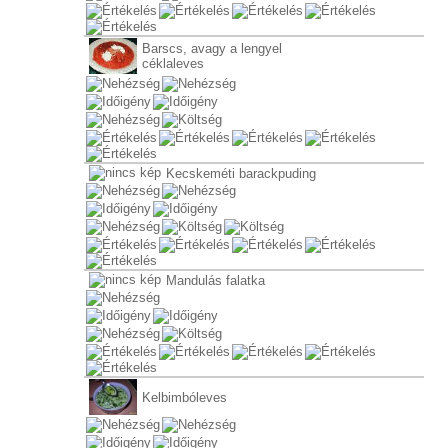
Barscs, avagy a lengyel
céklaleves
Kecskeméti barackpuding
Mandulás falatka
Kelbimbóleves