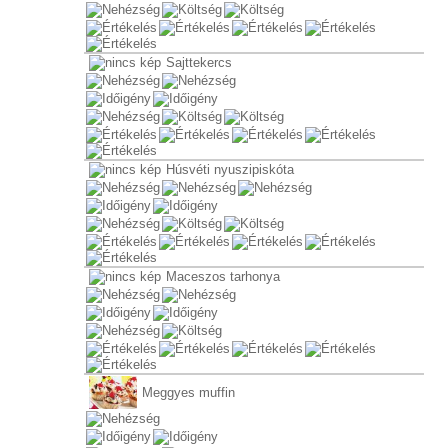
Sajttekercs
Húsvéti nyuszipiskóta
Maceszos tarhonya
Meggyes muffin