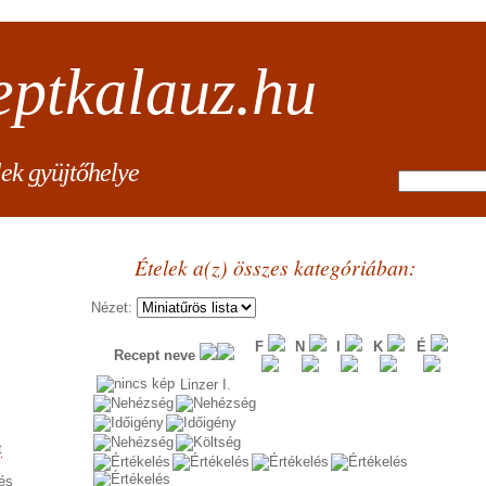
eptkalauz.hu
lek gyüjtőhelye
Ételek a(z) összes kategóriában:
Nézet:
F
N
I
K
É
Recept neve
Linzer I.
t
és