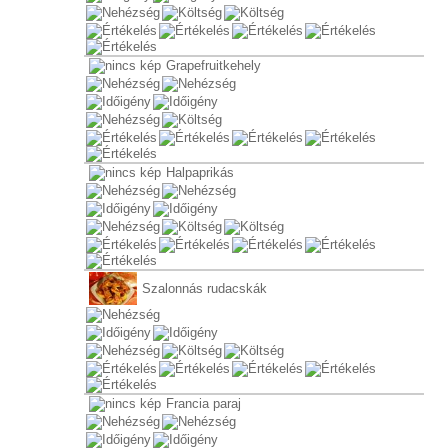
Grapefruitkehely
Halpaprikás
Szalonnás rudacskák
Francia paraj