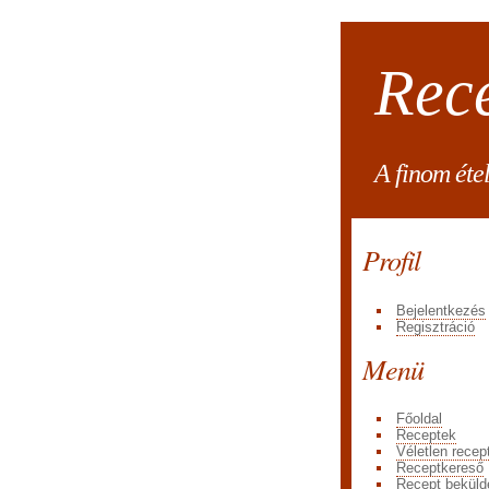
Rec
A finom éte
Profil
Bejelentkezés
Regisztráció
Menü
Főoldal
Receptek
Véletlen recep
Receptkereső
Recept beküld