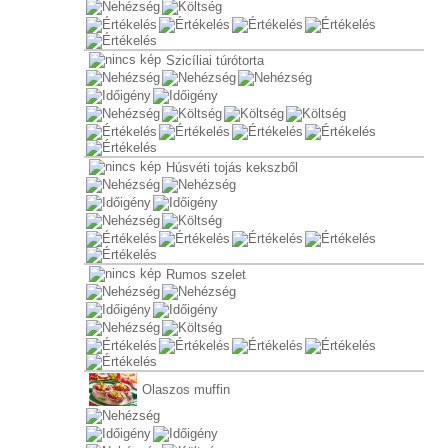
Szicíliai túrótorta
Húsvéti tojás kekszből
Rumos szelet
Olaszos muffin