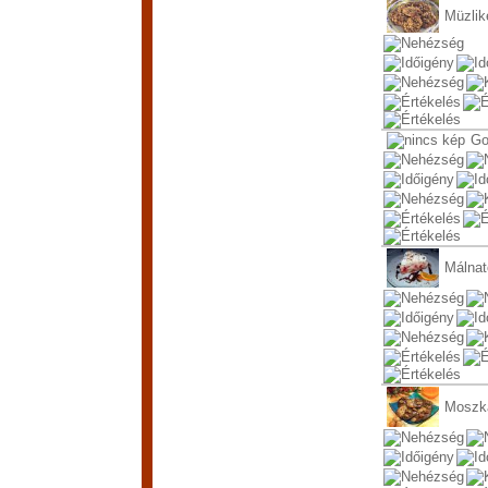
Müzlik
Go
Málnat
Moszk