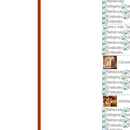
Sp
Citrom
Vaníliá