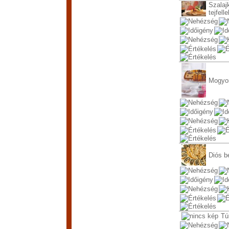
Szalaj
tejfelle
Mogyor
Diós be
Tú