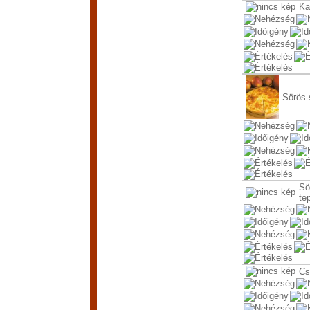
Ka
Sörös-
Sö
te
Cs