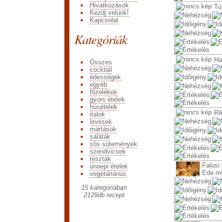
Hivatkozások
Tú
Kezdj velünk!
Kapcsolat
Kategóriák
Ha
Összes
cocktail
édességek
egyéb
főzelékek
gyors ételek
húsételek
Ri
italok
levesek
mártások
saláták
sós sütemények
szendvicsek
tészták
Falusi
ünnepi ételek
Ede m
vegetáriánus
15 kategóriában
2129
db recept