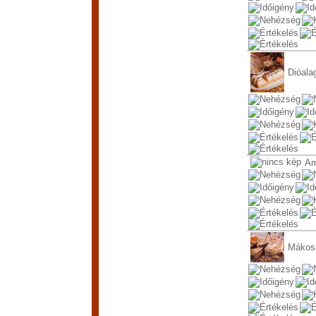
Dióala
Am
Mákos-