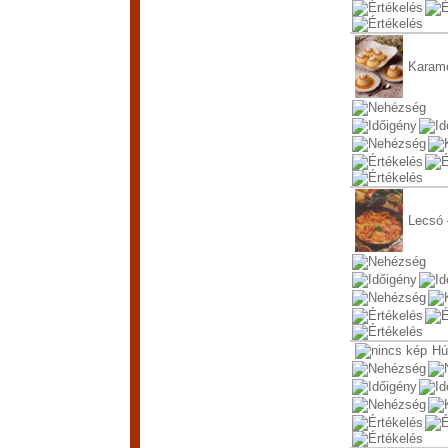
Karame
Lecsó 
Hú