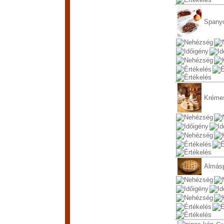
Spanyo
Kréme
Almásp