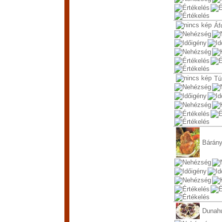
Áf
Tú
Bárány
Dunah