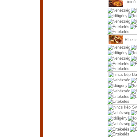
Ticinói
Ribizli
Bá
Sv