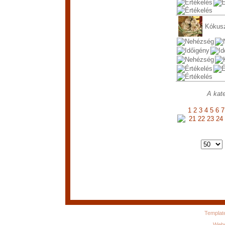
Kókusz
A kate
1
2
3
4
5
6
7
21
22
23
24
Templat
Webs