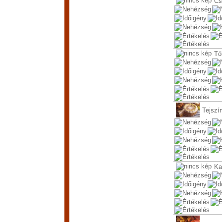
Cs
Tö
Tejszín
Ka