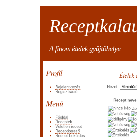
Receptkala
A finom ételek gyüjtőhelye
Profil
Ételek 
Nézet:
Bejelentkezés
Regisztráció
Menü
Recept nev
Zö
Főoldal
Receptek
Véletlen recept
Receptkereső
Recept beküldés