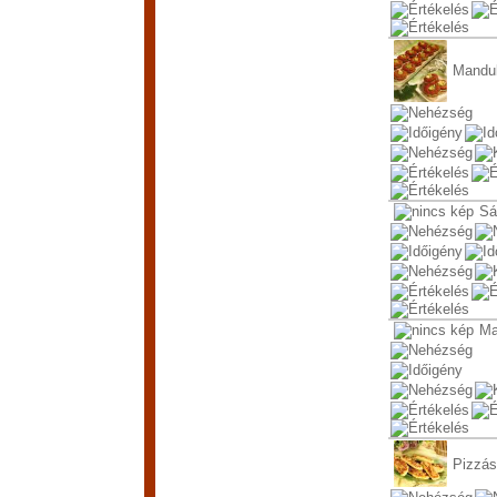
Mandul
Sá
Ma
Pizzás