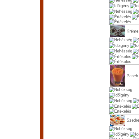
Krémes
Peach 
Szedre