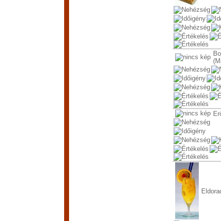
Bo
(M
Erő
Eldora