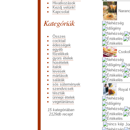
Hivatkozások
Kezdj velünk!
Naranc
Kapcsolat
Kategóriák
Összes
cocktail
édességek
egyéb
Csokol
főzelékek
gyors ételek
húsételek
italok
levesek
mártások
saláták
sós sütemények
szendvicsek
Royal 
tészták
ünnepi ételek
vegetáriánus
15 kategóriában
2129
db recept
Jo