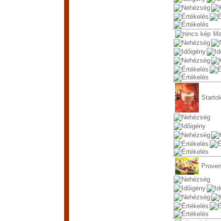
Ma
Startol
Proven