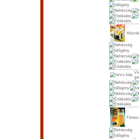
Húsvét
Vi
go
Fitnes