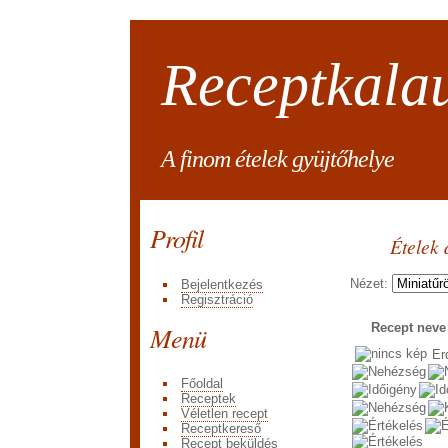
Receptkala
A finom ételek gyüjtőhelye
Profil
Ételek 
Nézet:
Bejelentkezés
Regisztráció
Menü
Recept nev
Er
Főoldal
Receptek
Véletlen recept
Receptkereső
Recept beküldés