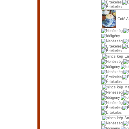
Café 
Em
Ma
Án