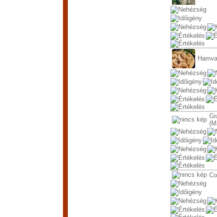
Hamvas
Gr
(M
Co