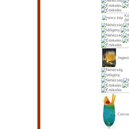
Kö
(M
Jegest
Corco