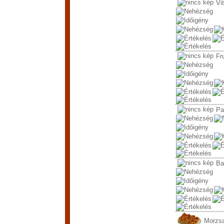
Vi
Fr
Pa
Ba
Morzs