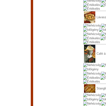
Lávas
Café á
Stangli