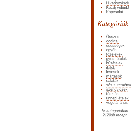
Hivatkozások
Kezdj velünk!
Kapcsolat
Kategóriák
Összes
cocktail
édességek
egyéb
főzelékek
gyors ételek
húsételek
italok
levesek
mártások
saláták
sós sütemény
szendvicsek
tészták
ünnepi ételek
vegetáriánus
15 kategóriában
2129
db recept