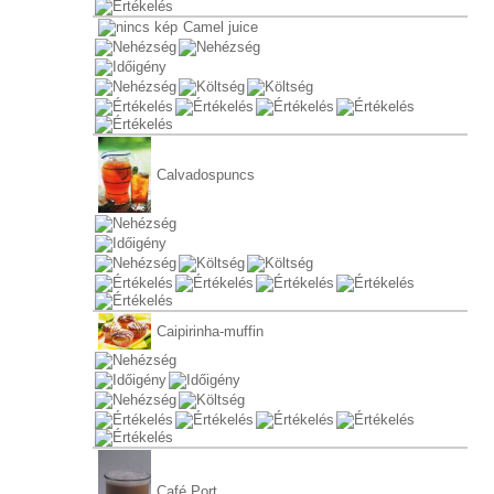
Camel juice
Calvadospuncs
Caipirinha-muffin
Café Port