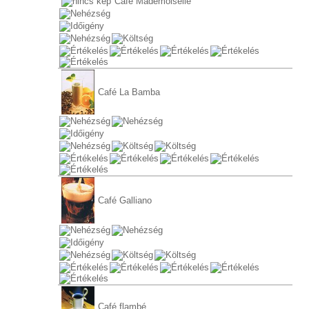
Café Mademoiselle
Café La Bamba
Café Galliano
Café flambé