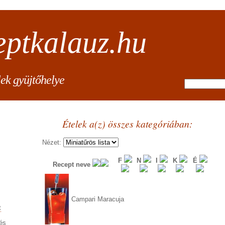
eptkalauz.hu
lek gyüjtőhelye
Ételek a(z) összes kategóriában:
Nézet:
F
N
I
K
É
Recept neve
Campari Maracuja
t
és