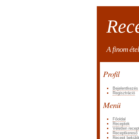
Rec
A finom éte
Profil
Bejelentkezés
Regisztráció
Menü
Főoldal
Receptek
Véletlen recep
Receptkereső
Recept beküld