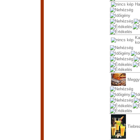
Ha
Ka
ko
Meggye
Tiebre