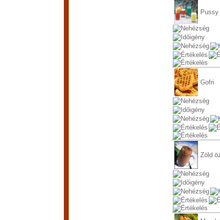
Pussy 
Gofri
Zöld ö