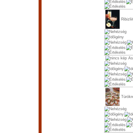
Ribizlii
As
Túrókr