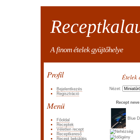
Receptkala
A finom ételek gyüjtőhelye
Profil
Ételek 
Nézet:
Bejelentkezés
Regisztráció
Menü
Recept nev
Blue D
Főoldal
Receptek
Véletlen recept
Receptkereső
Recept beküldés