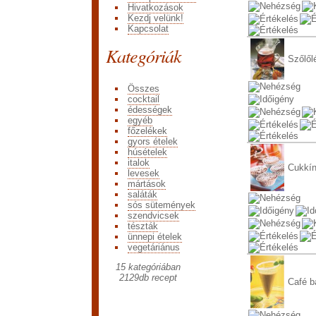
Hivatkozások
Kezdj velünk!
Kapcsolat
Kategóriák
Szőlől
Összes
cocktail
édességek
egyéb
főzelékek
gyors ételek
húsételek
italok
Cukkín
levesek
mártások
saláták
sós sütemények
szendvicsek
tészták
ünnepi ételek
vegetáriánus
15 kategóriában
2129
db recept
Café b