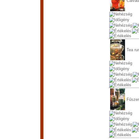
Calva
Tea r
Fűsze