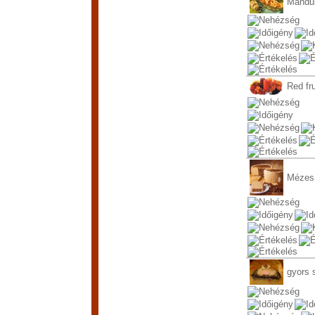
Mandul
Red fru
Mézes
gyors s