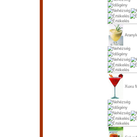
Aranyl
Xuxu M