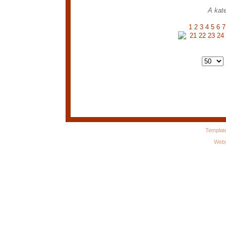
A kate
1
2
3
4
5
6
7
21
22
23
24
Templat
Webs