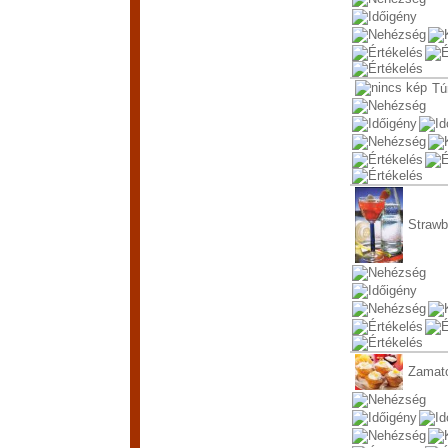
Tú
Strawbe
Zamato