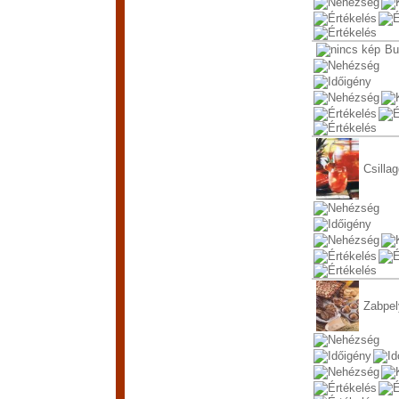
Bu
Csilla
Zabpel