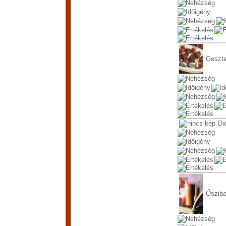
Geszt
Di
Őszib