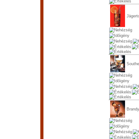
Jägert
Southe
Brand