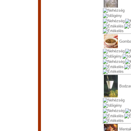
Gomba
Bodzav
Menta