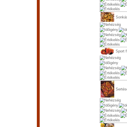
Sonká
Sport f
Sertés