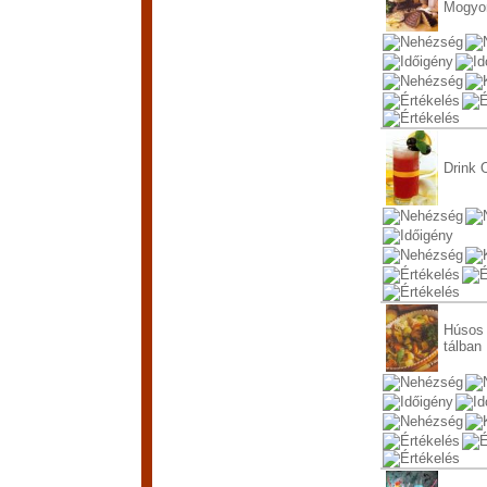
Mogyor
Drink 
Húsos 
tálban