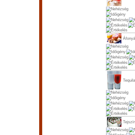
Áfonyá
Tequil
Tejszí