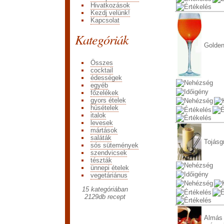
Hivatkozások
Kezdj velünk!
Kapcsolat
Kategóriák
Golden
Összes
cocktail
édességek
egyéb
főzelékek
gyors ételek
húsételek
italok
levesek
mártások
saláták
Tojásg
sós sütemények
szendvicsek
tészták
ünnepi ételek
vegetáriánus
15 kategóriában
2129
db recept
Almás 