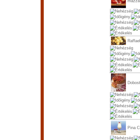
mázza
Raffael
Dobost
Pina C