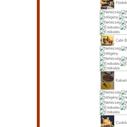
Flódnit
Café B
Kakaós
Csokil