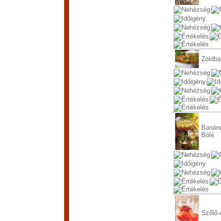
Zöldba
Banán
Bólé
Szőlő-