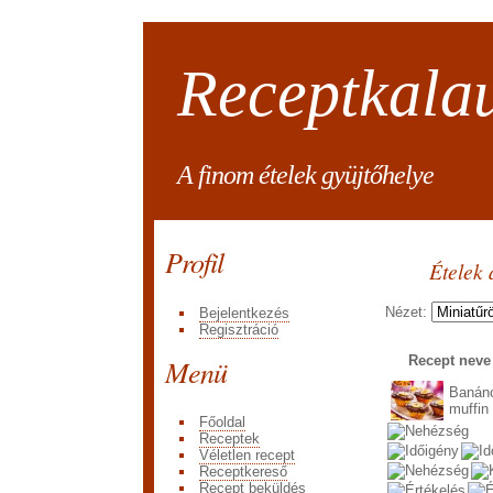
Receptkala
A finom ételek gyüjtőhelye
Profil
Ételek 
Nézet:
Bejelentkezés
Regisztráció
Menü
Recept nev
Banáno
muffin
Főoldal
Receptek
Véletlen recept
Receptkereső
Recept beküldés