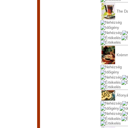
The Da
Krémme
Áfonyá