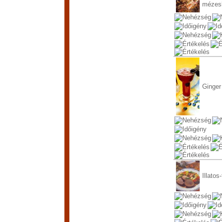
mézesk
Ginger
Illato