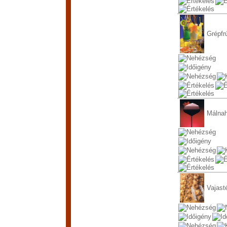
Grépfr
Málna
Vajast