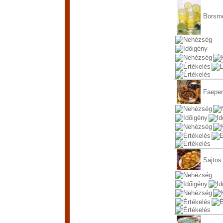
Borsme
Faeper
Sajtos