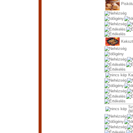
Piskót
Kekszt
Ka
Sz
(M