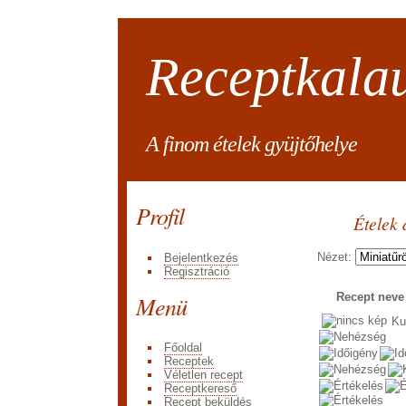
Receptkala
A finom ételek gyüjtőhelye
Profil
Ételek 
Nézet:
Bejelentkezés
Regisztráció
Menü
Recept nev
Ku
Főoldal
Receptek
Véletlen recept
Receptkereső
Recept beküldés