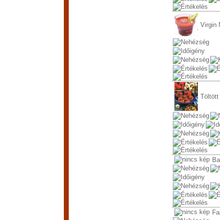
Virgin
Töltöt
Ba
Fa