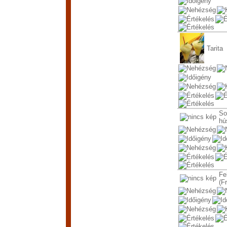
Tarita
So
hú
Fe
(F