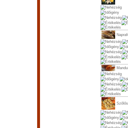
Napraf
Mandul
Szőlős