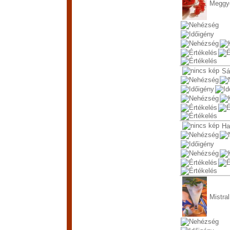
Meggye
Sá
Ha
Mistral