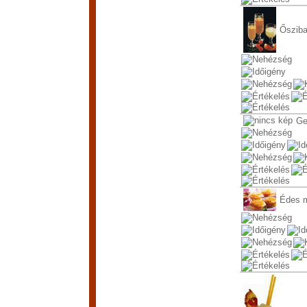
Ősziba
Ge
Édes m