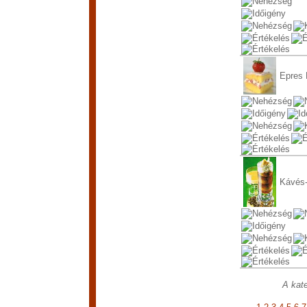
Epres 
Kávés-f
A kate