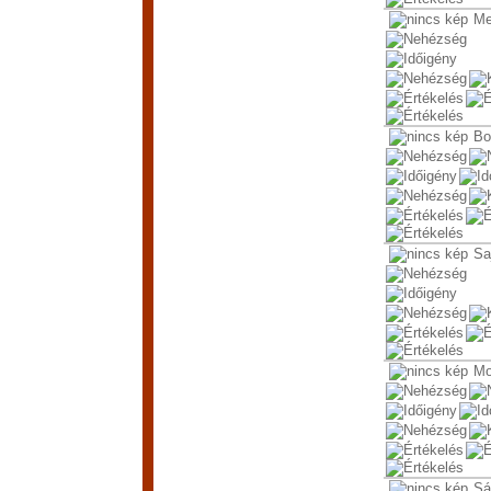
Me
Bo
Sa
Mo
Sá