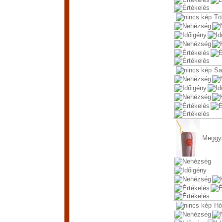
Tö
Sa
Meggy
Hó