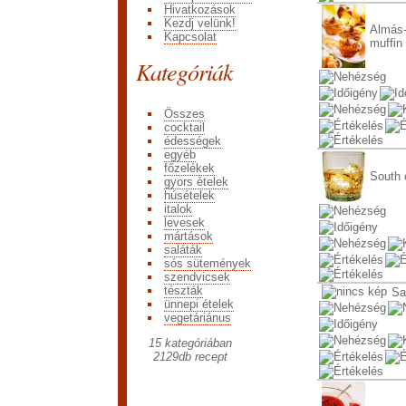
Hivatkozások
Kezdj velünk!
Almás-
Kapcsolat
muffin
Kategóriák
Összes
cocktail
édességek
egyéb
főzelékek
South 
gyors ételek
húsételek
italok
levesek
mártások
saláták
sós sütemények
szendvicsek
tészták
Sa
ünnepi ételek
vegetáriánus
15 kategóriában
2129
db recept